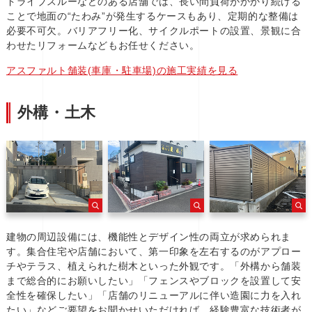
ドライブスルーなどのある店舗では、長い間負荷がかかり続ける
ことで地面の“たわみ”が発生するケースもあり、定期的な整備は
必要不可欠。バリアフリー化、サイクルポートの設置、景観に合
わせたリフォームなどもお任せください。
アスファルト舗装(車庫・駐車場)の施工実績を見る
外構・土木
建物の周辺設備には、機能性とデザイン性の両立が求められま
す。集合住宅や店舗において、第一印象を左右するのがアプロー
チやテラス、植えられた樹木といった外観です。「外構から舗装
まで総合的にお願いしたい」「フェンスやブロックを設置して安
全性を確保したい」「店舗のリニューアルに伴い造園に力を入れ
たい」などご要望をお聞かせいただければ、経験豊富な技術者が