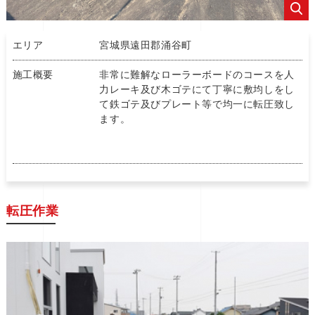
エリア
宮城県遠田郡涌谷町
施工概要
非常に難解なローラーボードのコースを人
力レーキ及び木ゴテにて丁寧に敷均しを
し
て鉄ゴテ及びプレート等で均一に転圧致し
ます。
転圧作業