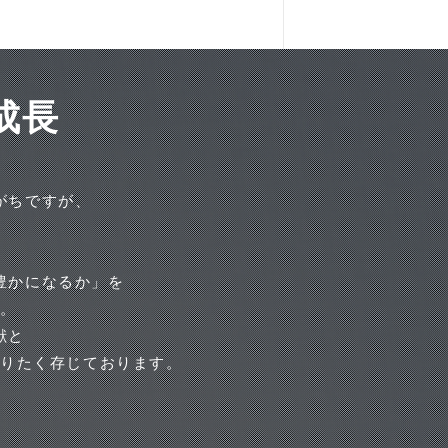
成長
がちですが、
豊かになるか」を
す。
献と
参りたく存じております。