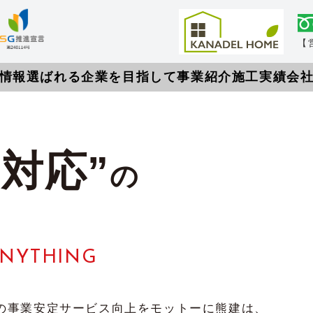
【営
情報
選ばれる企業を目指して
事業紹介
施工実績
会
対応”
の
NYTHING
年の事業安定サービス向上をモットーに熊建は、