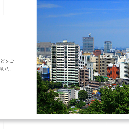
などをご
広明の、