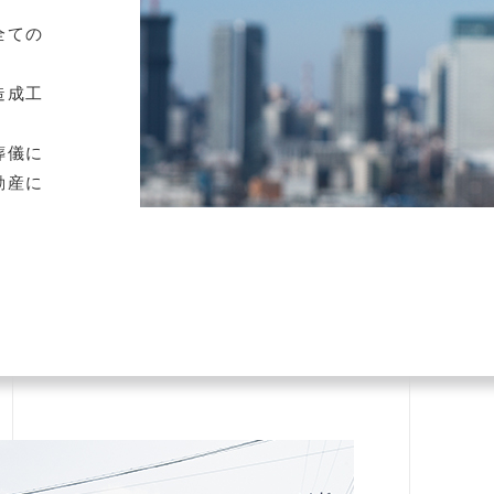
全ての
造成工
葬儀に
動産に