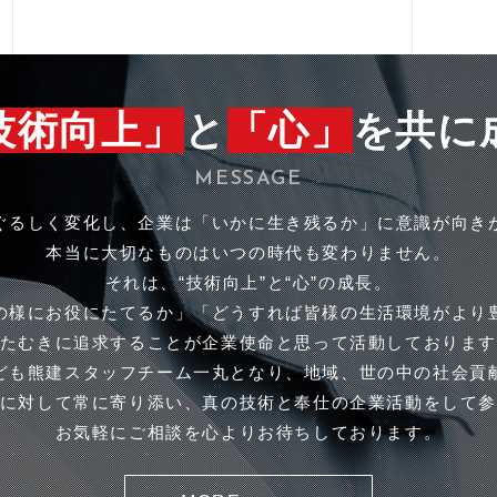
技術向上」
と
「心」
を共に
MESSAGE
ぐるしく変化し、企業は「いかに生き残るか」に意識が向き
本当に大切なものはいつの時代も変わりません。
それは、“技術向上”と“心”の成長。
の様にお役にたてるか」「どうすれば皆様の生活環境がより
たむきに追求することが企業使命と思って活動しておりま
ども熊建スタッフチーム一丸となり、地域、世の中の社会貢
に対して常に寄り添い、真の技術と奉仕の企業活動をして
お気軽にご相談を心よりお待ちしております。